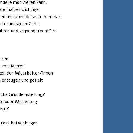
andere motivieren kann,
e erhalten wichtige
ien und üben diese im Seminar.
urteilungsgespräche,
hätzen und „typengerecht“ zu
eren
t motivieren
zen der Mitarbeiter/innen
 erzeugen und gezielt
sche Grundeinstellung?
lg oder Misserfolg
ern?
ress bei wichtigen